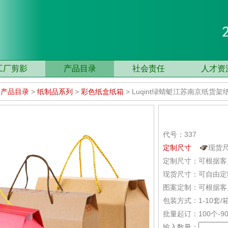
工厂剪影
产品目录
社会责任
人才资
部产品目录
>
纸制品系列
>
彩色纸盒纸箱
> Luqint绿蜻蜓江苏南京纸货架纸
代号：337
定制尺寸
现货
定制尺寸：可根据客
现货尺寸：可自由定
图案定制：可根据客
包装方式：1-10套
批量起订：100个-9
输入数量：