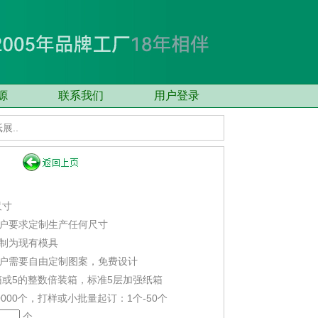
源
联系我们
用户登录
展..
尺寸
户要求定制生产任何尺寸
制为现有模具
户需要自由定制图案，免费设计
/箱或5的整数倍装箱，标准5层加强纸箱
0000个，打样或小批量起订：1个-50个
个